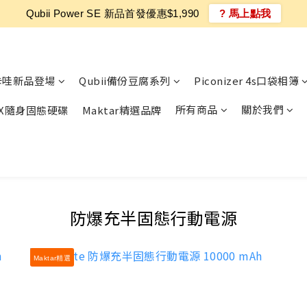
Qubii Power SE 新品首發優惠$1,990
? 馬上點我
卡哇新品登場
Qubii備份豆腐系列
Piconizer 4s口袋相簿
所有商品
關於我們
MAX隨身固態硬碟
Maktar精選品牌
防爆充半固態行動電源
Maktar精選