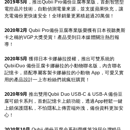
2019年5月
，推出Qubii Pro備份豆腐專業版，首創智慧型
電控晶片技術，自動偵測電量來源，並支援蘋果快充，讓
充電備份更快速安全！全球銷量更累積超過20萬個！
2020年2月
Qubii Pro備份豆腐專業版榮獲有日本視聽奧斯
卡之稱的VGP大獎受賞！產品受到日本媒體關注熱烈報
導！
2020年5月
獲得日本卡娜赫拉授權，推出可雙系統的
QubiiDuo 備份豆腐卡娜赫拉的小動物聯名版，內含聯名
記憶卡，搭配專屬客製卡娜赫拉的小動物 App，可愛又實
用的產品設計一上市粉絲們就瘋狂購買！
2020年9月
推出雙用Qubii Duo USB-C & USB-A 備份豆
腐可鎖卡系列，首創記憶卡上鎖功能，透過App輕鬆一鍵
上鎖保護隱私，不怕隱私上傳雲端外洩，備份資料更加安
心！
2020年10月
Qubii 備份豆腐全系列榮獲第29屆台灣精品