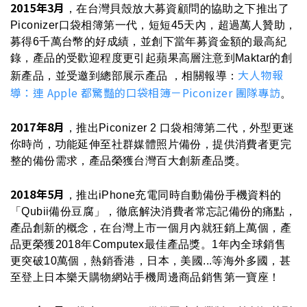
2015年3月
，在台灣貝殼放大募資顧問的協助之下推出了
Piconizer口袋相簿第一代，短短45天內，超過萬人贊助，
募得6千萬台幣的好成績，並創下當年募資金額的最高紀
錄，產品的受歡迎程度更引起蘋果高層注意到Maktar的創
大人物報
新產品，並受邀到總部展示產品 ，相關報導：
導：連 Apple 都驚豔的口袋相簿－Piconizer 團隊專訪
。
2017年8月
，推出Piconizer 2 口袋相簿第二代，外型更迷
你時尚，功能延伸至社群媒體照片備份，提供消費者更完
整的備份需求，產品榮獲台灣百大創新產品獎。
2018年5月
，推出iPhone充電同時自動備份手機資料的
「Qubii備份豆腐」，徹底解決消費者常忘記備份的痛點，
產品創新的概念，在台灣上市一個月內就狂銷上萬個，產
品更榮獲2018年Computex最佳產品獎。1年內全球銷售
更突破10萬個，熱銷香港，日本，美國...等海外多國，甚
至登上日本樂天購物網站手機周邊商品銷售第一寶座！