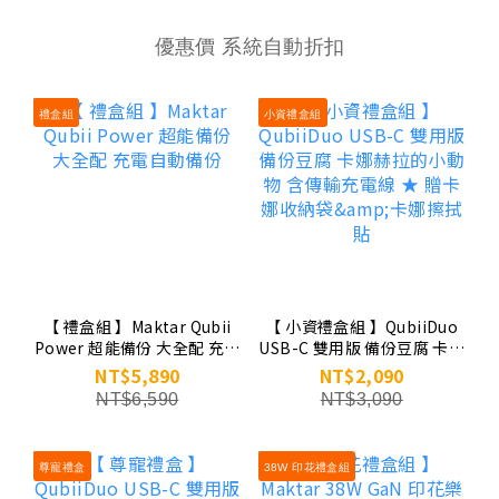
優惠價 系統自動折扣
禮盒組
小資禮盒組
【 禮盒組 】Maktar Qubii
【 小資禮盒組 】QubiiDuo
Power 超能備份 大全配 充電
USB-C 雙用版 備份豆腐 卡娜
自動備份
赫拉的小動物 含傳輸充電線
NT$5,890
NT$2,090
★ 贈卡娜收納袋&卡娜擦拭
NT$6,590
NT$3,090
貼
尊寵禮盒
38W 印花禮盒組