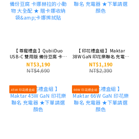
【 尊寵禮盒 】QubiiDuo
【 印花禮盒組 】Maktar
USB-C 雙用版 備份豆腐 卡娜
38W GaN 印花樂聯名 充電器
赫拉的小動物 大全配 ★ 贈卡
★下單請選顏色
NT$3,190
NT$1,190
娜收納袋&卡娜擦拭貼
NT$4,690
NT$2,390
45W 印花禮盒組
66W 印花禮盒組