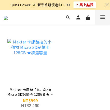
Qubii Power SE 新品首發優惠$1,990
? 馬上點我
Maktar 卡娜赫拉的小動物
Micro SD記憶卡 128GB ★請
選容量
NT$999
NT$2,490