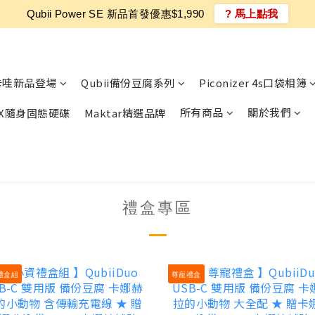
Qubii Power SE 新品首發優惠$1,990
? 馬上點我
卡哇新品登場
Qubii備份豆腐系列
Piconizer 4s口袋相簿
所有商品
關於我們
MAX隨身固態硬碟
Maktar精選品牌
禮盒專區
禮盒組
尊寵禮盒