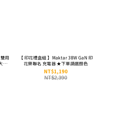
C 雙用
【 印花禮盒組 】Maktar 38W GaN 印
大全
花樂聯名 充電器 ★下單請選顏色
拭貼
NT$1,190
NT$2,390