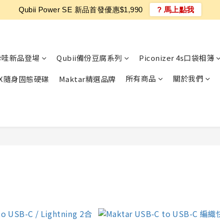
Qubii Power SE 新品首發優惠$1,990
? 馬上點我
卡哇新品登場
Qubii備份豆腐系列
Piconizer 4s口袋相簿
所有商品
關於我們
MAX隨身固態硬碟
Maktar精選品牌