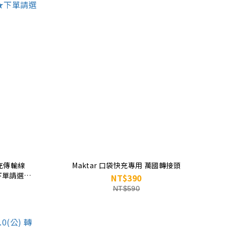
織快充傳輸線
Maktar 口袋快充專用 萬國轉接頭
★下單請選顏
NT$390
NT$590