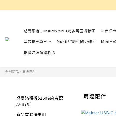
✨ 吉伊
期間限定QubiiPower+1元多萬國轉接頭
口袋快充系列
Nukii 智慧型隨身碟
Mini
推薦好友領購物金
全部商品
/
周邊配件
周邊配件
盛夏滿額折$250&麻吉配
A+B7折
新品首發優惠組